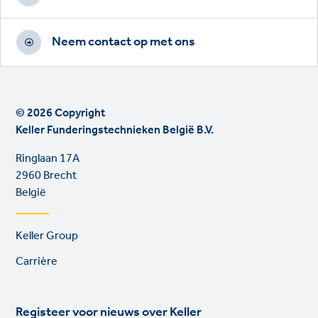
Neem contact op met ons
© 2026 Copyright
Keller Funderingstechnieken België B.V.
Ringlaan 17A
2960 Brecht
België
Footer
Keller Group
links
Carrière
Registeer voor nieuws over Keller