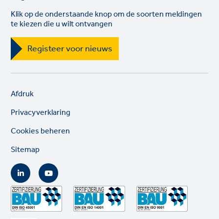
Klik op de onderstaande knop om de soorten meldingen
te kiezen die u wilt ontvangen
Registeer voor nieuws
Legal
So
Afdruk
links
lin
Privacyverklaring
Cookies beheren
Sitemap