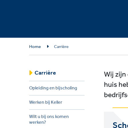
Breadcrumb
Home
Carrière
Carrière
Wij zij
huis he
Opleiding en bijscholing
bedrijf
Werken bij Keller
Wilt u bij ons komen
Sch
werken?