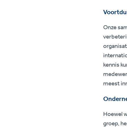
Voortdu
Onze sam
verbeter
organisat
internati
kennis ku
medewerk
meest in
Onderne
Hoewel w
groep, h