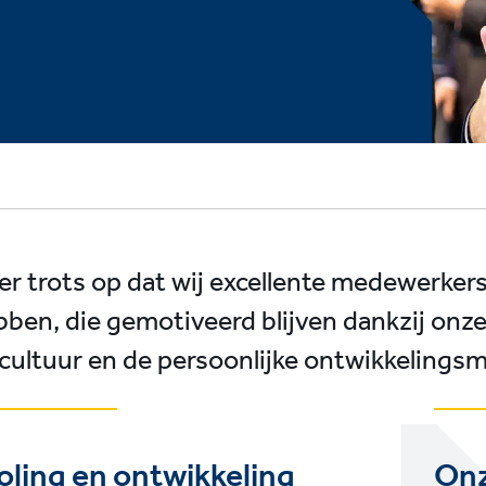
n er trots op dat wij excellente medewerke
bben, die gemotiveerd blijven dankzij onz
scultuur en de persoonlijke ontwikkelings
oling en ontwikkeling
Onz