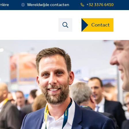
rière
Wereldwijde contacten
+32 3376 6410
Contact
Contact
US
Dropdown
Menu