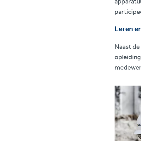
apparatuu
participe
Leren en
Naast de 
opleidin
medewerke