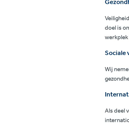
Gezondh
Veilighei
doel is 
werkplek 
Sociale
Wij nemen
gezondhei
Internat
Als deel 
internat