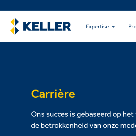
Skip
to
main
Main
content
Expertise
Pro
Menu
Carrière
Ons succes is gebaseerd op het t
de betrokkenheid van onze med