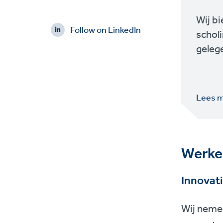
Wij b
Follow on LinkedIn
schol
gelege
Lees 
Werken
Innovat
Wij neme