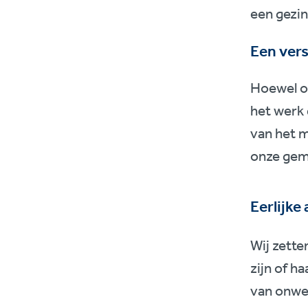
een gezin
Een ver
Hoewel on
het werk 
van het m
onze gem
Eerlijke
Wij zette
zijn of h
van onwet