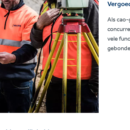
Vergoed
Als cao
concurre
vele fun
gebonde