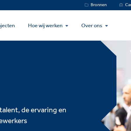
Service
Bronnen
Car
Menu
jecten
Hoe wij werken
Over ons
alent, de ervaring en
ewerkers