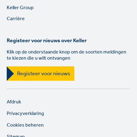
Footer
Keller Group
links
Carrière
Registeer voor nieuws over Keller
Klik op de onderstaande knop om de soorten meldingen
te kiezen die u wilt ontvangen
Registeer voor nieuws
Legal
So
Afdruk
links
lin
Privacyverklaring
Cookies beheren
Sitemap