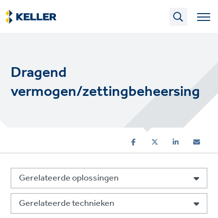
Skip
to
main
content
Dragend
vermogen/zettingbeheersing
Gerelateerde oplossingen
Gerelateerde technieken